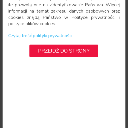
system chłodzenia, aby zwiększyć komfort
ile pozwolą one na zidentyfikowanie Państwa. Więcej
pacjenta.
informacji na temat zakresu danych osobowych oraz
cookies znajdą Państwo w Polityce prywatności i
polityce plików cookies.
Czytaj treść polityki prywatności
PRZEJDŹ DO STRONY
Zalecenia po zabiegu
:
należy unikać ekspozycji na słońce w trakcie
trwania całej kuracji
należy stosować krem z filtrem 50 SPF
nie należy korzystać z sauny, basenu 2 tyg. po