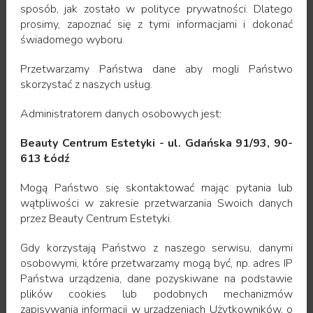
sposób, jak zostało w polityce prywatności. Dlatego
powstają wyraźne, trwałe rozszerzone naczynia
prosimy, zapoznać się z tymi informacjami i dokonać
krwionośne, które są widoczne przez naskórek w
świadomego wyboru.
postaci drobnych czerwonych "nitek".
Przetwarzamy Państwa dane aby mogli Państwo
W trakcie zabiegu laserowego
usuwania rumienia
skorzystać z naszych usług.
naczyniowego
, światło lasera absorbowane jest
przez hemoglobinę (barwnik krwi) i zamieniane na
Administratorem danych osobowych jest:
ciepło, podnosząc tym samym temperaturę krwi.
Dochodzi do koagulacji naczynia, które po pewnym
Beauty Centrum Estetyki - ul. Gdańska 91/93, 90-
czasie usuwane jest z naszego organizmu.
613 Łódź
Skóra po zabiegu jest zaczerwieniona, może
Mogą Państwo się skontaktować mając pytania lub
wątpliwości w zakresie przetwarzania Swoich danych
wystąpić lekki obrzęk. Zmiany te utrzymują się do 2
przez Beauty Centrum Estetyki.
– 3 dni. Najlepsze efekty można uzyskać wykonując
serię od 3 do 5 zabiegów wykonywanych w ciągu
Gdy korzystają Państwo z naszego serwisu, danymi
kilku miesięcy. Zabieg powtarza się w odstępach 3 -
osobowymi, które przetwarzamy mogą być, np. adres IP
4 tyg.
Państwa urządzenia, dane pozyskiwane na podstawie
plików cookies lub podobnych mechanizmów
Podczas zabiegów laserowych stosowany jest
zapisywania informacji w urządzeniach Użytkowników, o