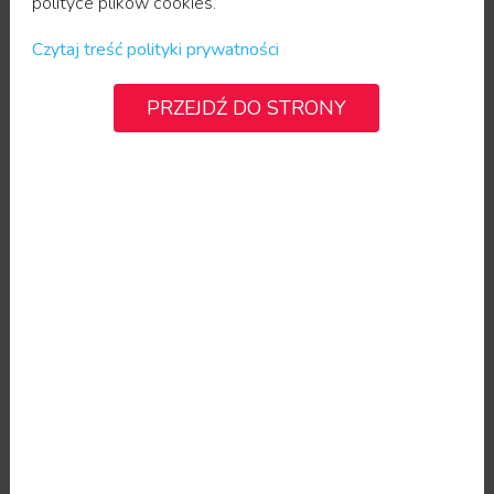
polityce plików cookies.
LECZENIE NADPOTLIWOŚCI
Czytaj treść polityki prywatności
PRZEJDŹ DO STRONY
MEZOTERAPIA IGŁOWA
LECZENIE ŁYSIENIA
BADANIE DERMATOSKOPOWE
ZNAMION