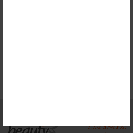
USUWANIE ZNAMION
NICI LIFTINGUJĄCE
Polityka plików cookies
Polityka prywatności