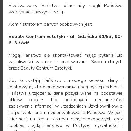
OSOCZE BOGATOPŁYTKOWE
Przetwarzamy Państwa dane aby mogli Państwo
skorzystać z naszych usług.
Administratorem danych osobowych jest:
ATR AUTOLOGICZNY WYPEŁNIACZ
Beauty Centrum Estetyki - ul. Gdańska 91/93, 90-
TKANKOWY
613 Łódź
Mogą Państwo się skontaktować mając pytania lub
wątpliwości w zakresie przetwarzania Swoich danych
POWIĘKSZENIE I KOREKCJA KSZTAŁTU
przez Beauty Centrum Estetyki.
UST
Gdy korzystają Państwo z naszego serwisu, danymi
osobowymi, które przetwarzamy mogą być, np. adres IP
Państwa urządzenia, dane pozyskiwane na podstawie
plików cookies lub podobnych mechanizmów
USUWANIE ZMARSZCZEK
zapisywania informacji w urządzeniach Użytkowników, o
ile pozwolą one na zidentyfikowanie Państwa. Więcej
informacji na temat zakresu danych osobowych oraz
cookies znajdą Państwo w Polityce prywatności i