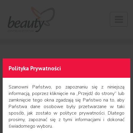
Polityka Prywatności
Dermatologia
i medycyna
estetyczna
Szanowni Państwo, po zapoznaniu się z niniejszą
informacją, poprzez kliknięcie na „Przejdź do strony” lub
zamknięcie tego okna zgadzają się Państwo na to, aby
KONSULTACJE
Państwa dane osobowe były przetwarzane w taki
sposób, jak zostało w polityce prywatności. Dlatego
prosimy, zapoznać się z tymi informacjami i dokonać
świadomego wyboru.