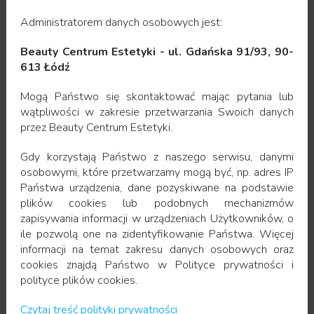
Badanie może być powtarzane wielokrotnie, nawet
Administratorem danych osobowych jest:
w krótkich odstępach czasu.
Beauty Centrum Estetyki - ul. Gdańska 91/93, 90-
W Beauty Centrum Estetyki badania USG wykonują:
613 Łódź
* dr n. med. Karol Sieniawski
Mogą Państwo się skontaktować mając pytania lub
wątpliwości w zakresie przetwarzania Swoich danych
USG tarczycy +/ biopsja tarczycy
przez Beauty Centrum Estetyki.
USG Doppler kończyn dolnych.
Gdy korzystają Państwo z naszego serwisu, danymi
osobowymi, które przetwarzamy mogą być, np. adres IP
Państwa urządzenia, dane pozyskiwane na podstawie
plików cookies lub podobnych mechanizmów
zapisywania informacji w urządzeniach Użytkowników, o
ile pozwolą one na zidentyfikowanie Państwa. Więcej
informacji na temat zakresu danych osobowych oraz
cookies znajdą Państwo w Polityce prywatności i
polityce plików cookies.
Czytaj treść polityki prywatności