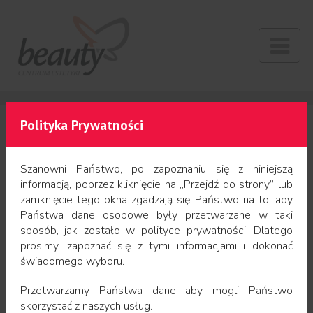
Polityka Prywatności
USG
Szanowni Państwo, po zapoznaniu się z niniejszą
informacją, poprzez kliknięcie na „Przejdź do strony” lub
zamknięcie tego okna zgadzają się Państwo na to, aby
Badanie USG
(ultrasonografia) jest to badanie z
Państwa dane osobowe były przetwarzane w taki
zastosowaniem ultradźwięków w celu obrazowania
sposób, jak zostało w polityce prywatności. Dlatego
tkanek oraz poszczególnych narządów. Dzięki temu
prosimy, zapoznać się z tymi informacjami i dokonać
świadomego wyboru.
badaniu można w szybki i bezbolesny sposób
wykryć w nich wszelkie nieprawidłowości, takie jak
Przetwarzamy Państwa dane aby mogli Państwo
guzy czy zgrubienia.
skorzystać z naszych usług.