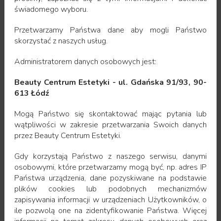
bezpieczne- nie wywołuje alergii i zmniejsza ryzyko
świadomego wyboru.
przenoszenia krwiopodobnych chorób zakaźnych (
HIV, WZW C, WZW B ).
Przetwarzamy Państwa dane aby mogli Państwo
skorzystać z naszych usług.
W trakcie zabiegu od pacjenta pobierana jest krew
żylna, która następnie zostaje odwirowana w
Administratorem danych osobowych jest:
specjalnej wirówce, która oddziela PRP od
erytrocytów i reszty osocza. Wydzielony materiał
Beauty Centrum Estetyki - ul. Gdańska 91/93, 90-
zostaje podany pacjentowi metodą
mezoterapii
,
613 Łódź
czyli wstrzyknięć do warstwy śródskórnej i/lub
Mogą Państwo się skontaktować mając pytania lub
podskórnej.
wątpliwości w zakresie przetwarzania Swoich danych
Osocze bogatopłytkowe PRP
jest bogate w białka
przez Beauty Centrum Estetyki.
i skoncentrowane, aktywne płytki krwi, które
uwalniają czynniki wzrostu stymulując tym samym
Gdy korzystają Państwo z naszego serwisu, danymi
procesy regeneracyjne; pobudzają komórki
osobowymi, które przetwarzamy mogą być, np. adres IP
naskórka, jak również zlokalizowane w podskórnej
Państwa urządzenia, dane pozyskiwane na podstawie
strefie komórki macierzyste. Działa pobudzająco na
plików cookies lub podobnych mechanizmów
fibroplaty oraz zwiększa produkcję kolagenu i
zapisywania informacji w urządzeniach Użytkowników, o
elastyny.
ile pozwolą one na zidentyfikowanie Państwa. Więcej