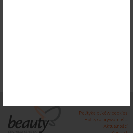
Ciąża i karmienie piersią
Przyjmowanie leków wydłużających czas
krwawienia (np. aspiryna)
Opryszczka
Hashimoto
Choroby autoimmunologiczne
Infekcje i stany zapalne
Przyjmowanie leków przeciwkrzepliwych
Niewyrównana cukrzyca
Polityka plików cookies
Polityka prywatności
Aktualności
Kontakt